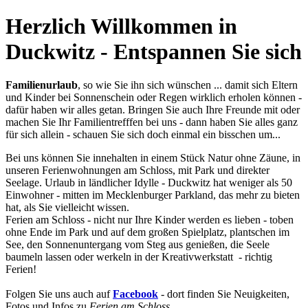
Herzlich Willkommen in
Duckwitz - Entspannen Sie sich
Familienurlaub
, so wie Sie ihn sich wünschen ... damit sich Eltern
und Kinder bei Sonnenschein oder Regen wirklich erholen können -
dafür haben wir alles getan. Bringen Sie auch Ihre Freunde mit oder
machen Sie Ihr Familientrefffen bei uns - dann haben Sie alles ganz
für sich allein - schauen Sie sich doch einmal ein bisschen um...
Bei uns können Sie innehalten in einem Stück Natur ohne Zäune, in
unseren Ferienwohnungen am Schloss, mit Park und direkter
Seelage. Urlaub in ländlicher Idylle - Duckwitz hat weniger als 50
Einwohner - mitten im Mecklenburger Parkland, das mehr zu bieten
hat, als Sie vielleicht wissen.
Ferien am Schloss - nicht nur Ihre Kinder werden es lieben - toben
ohne Ende im Park und auf dem großen Spielplatz, plantschen im
See, den Sonnenuntergang vom Steg aus genießen, die Seele
baumeln lassen oder werkeln in der Kreativwerkstatt - richtig
Ferien!
Folgen Sie uns auch auf
Facebook
- dort finden Sie Neuigkeiten,
Fotos und Infos zu
Ferien am Schloss
...