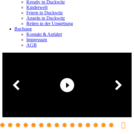
Kreativ in Duckwitz
Kinderwelt
Feiern in Duckwitz
Angeln in Duckwitz
Reiten in der Umgebung
Buchung
Kontakt & Anfahrt
Impressum
AGB