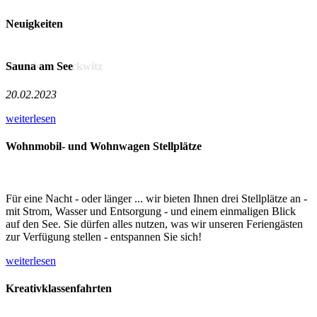
Neuigkeiten
Kreativ in Duckwitz
Sauna am See
W
24.06.2024
20.02.2023
0
weiterlesen
weiterlesen
w
Wohnmobil- und Wohnwagen Stellplätze
Für eine Nacht - oder länger ... wir bieten Ihnen drei Stellplätze an -
mit Strom, Wasser und Entsorgung - und einem einmaligen Blick
auf den See. Sie dürfen alles nutzen, was wir unseren Feriengästen
zur Verfügung stellen - entspannen Sie sich!
weiterlesen
Kreativklassenfahrten