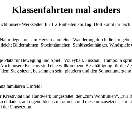
Klassenfahrten mal anders
ht unsere Werkstätten für 1-2 Einheiten am Tag. Dort könnt ihr nach 
 Natur liegen uns am Herzen - auf einer Wanderung durch die Umgebun
elleicht Bilderrahmen, Stockmännchen, Schlüsselanhänger, Windspiele 
Platz für Bewegung und Spiel - Volleyball, Fussball, Trampolin spring
en. Auch unsere Kettcars sind eine willkommene Beschäftigung für die 
f dem Steg sitzen, beisammen sein, plaudern und den Sonnenuntergang 
anz familiären Umfeld!
für Kreativität und Handwerk umgestaltet, der „zum Wohlfühlen“, „zu
azu einladen, auf eigene Ideen zu kommen und diese umzusetzen – ihr kö
bei der Umsetzung.